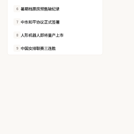
暑期档票房预售破纪录
6
中东和平协议正式签署
7
人形机器人即将量产上市
8
中国女排联赛三连胜
9