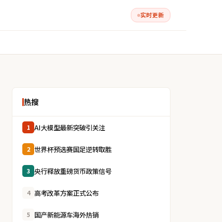
实时更新
热搜
AI大模型最新突破引关注
1
世界杯预选赛国足逆转取胜
2
央行释放重磅货币政策信号
3
高考改革方案正式公布
4
国产新能源车海外热销
5