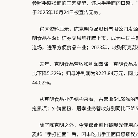
参照手感揉面的工艺成型，还原手擀面的口感。”
于2025年10月24日被宣告无效。
官网资料显示，陈克明食品股份有限公司发源于湖
明食品在深圳证券交易所挂牌上市，成为中国主营
道场，进军方便食品产业；2023年，收购阿克
去年，克明食品营收和利润双降。克明食品发布的2
比下降5.22%；归母净利润为9227.84万元，同
44.02%。
从克明食品业务结构来看，占营收54.59%的面条
拖累项；外销面粉、屠宰业务营收分别同比下降5.9
除了陈克明之外，今麦郎此前也被曝光使用心机
麦郎“手打挂面”后，因未吃出手工面口感质疑