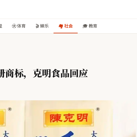
经
⚽ 体育
🎬 娱乐
🏘️ 社会
🎓 教育
册商标，克明食品回应