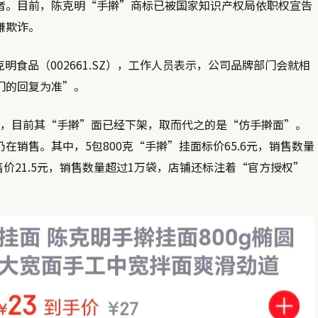
者。目前，陈克明“手擀”商标已被国家知识产权局依职权宣告
嫌欺诈。
食品（002661.SZ），工作人员表示，公司品牌部门会就相
门的回复为准”。
，目前其“手擀”面已经下架，取而代之的是“仿手擀面”。
销售。其中，5包800克“手擀”挂面标价65.6元，销售数量
售价21.5元，销售数量超过1万袋，店铺还标注着“官方授权”