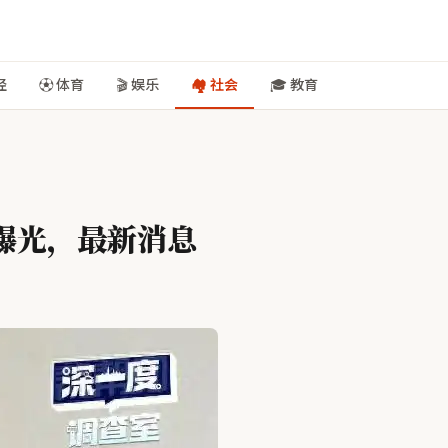
经
⚽ 体育
🎬 娱乐
🏘️ 社会
🎓 教育
曝光，最新消息