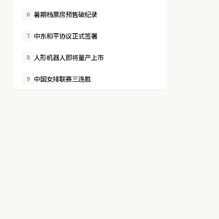
暑期档票房预售破纪录
6
中东和平协议正式签署
7
人形机器人即将量产上市
8
中国女排联赛三连胜
9