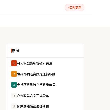
实时更新
热搜
AI大模型最新突破引关注
1
世界杯预选赛国足逆转取胜
2
央行释放重磅货币政策信号
3
高考改革方案正式公布
4
国产新能源车海外热销
5