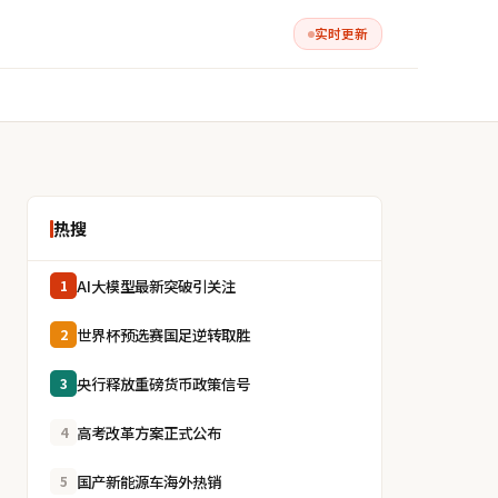
实时更新
热搜
AI大模型最新突破引关注
1
世界杯预选赛国足逆转取胜
2
央行释放重磅货币政策信号
3
高考改革方案正式公布
4
国产新能源车海外热销
5