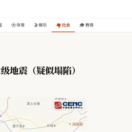
经
⚽ 体育
🎬 娱乐
🏘️ 社会
🎓 教育
2级地震（疑似塌陷）