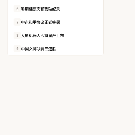
暑期档票房预售破纪录
6
中东和平协议正式签署
7
人形机器人即将量产上市
8
中国女排联赛三连胜
9