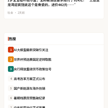
1岁宝宝碰坏纸巾盒，宝妈被酒店要求赔付了924元！“三亚亚
龙湾迎宾馆说这个是骨瓷的，进价462元……”
社会 · 2天前
热搜
AI大模型最新突破引关注
1
世界杯预选赛国足逆转取胜
2
央行释放重磅货币政策信号
3
高考改革方案正式公布
4
国产新能源车海外热销
5
暑期档票房预售破纪录
6
中东和平协议正式签署
7