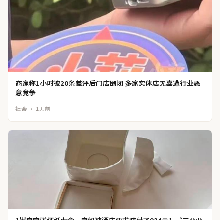
商家称1小时被20条差评后门店倒闭 多家实体店无辜遭行业恶
意竞争
社会 · 1天前