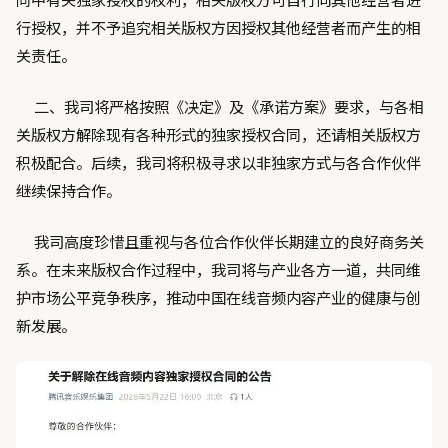
行授权，并不予追究相关版权方因授权其他经营者而产生的相
关责任。
二、我司将严格按照《决定》及《承诺方案》要求，与各相
关版权方解除现有各种形式的独家授权合同，还请相关版权方
积极配合。后续，我司将积极寻求以非独家方式与各合作伙伴
继续保持合作。
我司高度珍惜且重视与各位合作伙伴长期建立的良好商务关
系。在未来版权合作过程中，我司将与产业各方一道，共同维
护市场公平竞争秩序，推动中国在线音频内容产业的健康与创
新发展。