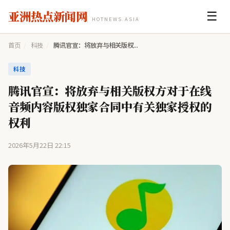
亚洲热点新闻网
☰
HOTNEWS.ASIA
首页
/
科技
/
腾讯官宣：将放弃与相关版权...
科技
腾讯官宣：将放弃与相关版权方对于在线
音频内容版权独家合同中有关独家授权的
权利
2026年5月22日 22:15