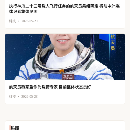
执行神舟二十三号载人飞行任务的航天员乘组确定 将与中外媒
体记者集体见面
科技 · 2026-05-23
航天员黎家盈作为载荷专家 目前整体状态良好
科技 · 2026-05-23
热搜