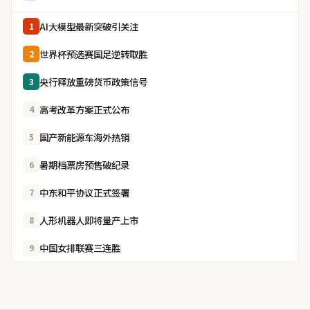
AI大模型最新突破引关注
1
世界杯预选赛国足逆转取胜
2
央行释放重磅货币政策信号
3
高考改革方案正式公布
4
国产新能源车海外热销
5
暑期档票房预售破纪录
6
中东和平协议正式签署
7
人形机器人即将量产上市
8
中国女排联赛三连胜
9