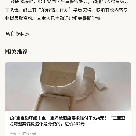
经研究决定，给予樊同学严重警告处分，调整出入党积极分
子队伍，终止其“荣昶储才计划”学员资格，取消其校内转专
业拟录取资格。其本人已主动退出相关暑期学校。
转自 快科技
相关推荐
1岁宝宝碰坏纸巾盒，宝妈被酒店要求赔付了924元！“三亚亚
龙湾迎宾馆说这个是骨瓷的，进价462元……”
社会 · 37分钟前