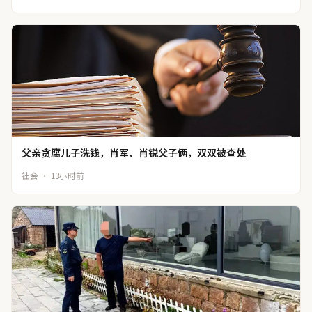
父亲贪腐儿子洗钱，肖军、肖锐父子俩，双双被查处
社会 · 13小时前