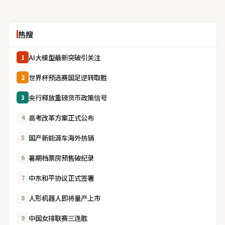
热搜
AI大模型最新突破引关注
1
世界杯预选赛国足逆转取胜
2
央行释放重磅货币政策信号
3
高考改革方案正式公布
4
国产新能源车海外热销
5
暑期档票房预售破纪录
6
中东和平协议正式签署
7
人形机器人即将量产上市
8
中国女排联赛三连胜
9