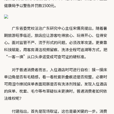
健康局予以警告并罚款1500元。
广东省委党校法治广东研究中心主任宋儒亮提出，随着暑
期旅游旺季临近，旅店应让游客吃得放心、玩得开心、住得安
心。面对监管不严、流于形式的问题，必须改革攻坚。更要靠
科技赋能，用客房清洁视频留痕、洗涤全程可追溯等方式，把
“一客一换”从口头承诺变成可查可证的硬标准。
对于普通消费者而言，入住酒店时可进行自检：摸一摸床
单边角是否有毛糙感，看一看枕套折叠痕迹是否规整，必要时
可用湿巾擦拭床单表面观察是否有洗涤剂残留。发现入住酒店
的床单、枕套、毛巾等布草疑似未更换时，普通消费者如何依
法维权呢？
付建指出，首先是现场取证，这也是最关键的一步。消费