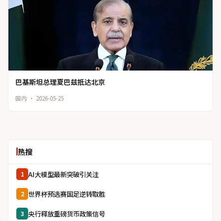
巴基斯坦总理夏巴兹抵达北京
国内 · 2026-05-25
热搜
AI大模型最新突破引关注
1
世界杯预选赛国足逆转取胜
2
央行释放重磅货币政策信号
3