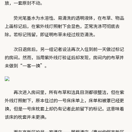
放，一套原封不动。
荧光笔墨水为水溶性、易清洗的透明液体，在布草、物品
上画标记后，在紫外线灯照射下会显色，正常洗涤可彻底去
除。若标记残留，即证明布草未经过规范清洗。
次日退房后，另一组记者设法再次入住到前一天做过标记
的房间。然而，当用紫外线灯验证后却发现，房间内的布草并
未做到“一客一换”。
再次进入房间里，所有布草和洁具目测都很整洁，但在紫
外线灯照射下，原本住过的一号床床单上，床单和被罩已经更
换，但是一号床枕套上却仍有记者此前留下的标记。这意味着
该床的枕套并未更换。
而在高新区的另一家酒店‌——麗枫酒店（惠州仲恺高新区