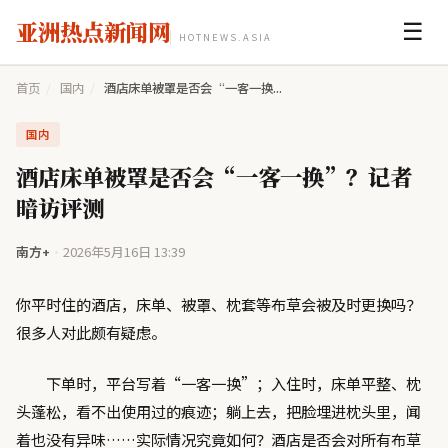
亚洲热点新闻网
☰
HOTNEWS.ASIA
首页
/
国内
/
酒店床单被罩是否会“一客一换...
国内
酒店床单被罩是否会“一客一换”？记者
暗访评测
南方+
·
2026年5月16日 13:39
你平时住的酒店，床单、被罩、枕套等布草会被及时更换吗？
很多人对此颇有疑虑。
下单时，平台写着“一客一换”；入住时，床单平整、枕
头蓬松，看不出使用过的痕迹；躺上去，把脸埋进枕头里，闻
着也没有异味……实际情况究竟如何？酒店是否会对所有布草