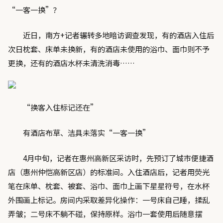
“一客一换”？
近日，南方+记者辗转多地暗访调查发现，有的酒店入住后
次日枕套、床单未换新，有的酒店未使用的浴巾、面巾则不予
更换，还有的酒店水杯未清洗消毒……
“换客入住标记还在”
有酒店布草、洁具未落实“一客一换”
4月中旬，记者在惠州高新区采访时，先预订了城市便捷酒
店（惠州仲恺高新区店）的标准间。入住酒店后，记者用荧光
笔在床单、枕套、被套、浴巾、面巾上画下星星符号，在水杯
外围画上标记。房间内采取差异化操作：一号床自己睡，揉乱
弄皱；二号床不躺不碰，保持原样。浴巾一套使用后随意摆