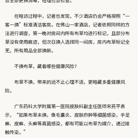
会全部更换消毒，经理也会检查。”
在暗访过程中，记者也发现，不少酒店仍会严格按照“一
客一换”标准清洁客房。在佛山一家酒店，记者依照同样的方
法进行调查，第一晚对房间内所有布草均进行标记，且部分布
草没有使用痕迹，但次日换人选择同一间房，房内布草标记全
无，所有用品全部换新。
不换布草，藏着哪些健康风险？
布草不换，带来的远不止心理不适，更暗藏多重健康风
险。
广东药科大学附属第一医院皮肤科副主任医师宋燕平表
示，“如果布草未换，像毛囊炎、皮肤疖肿等细菌感染，手足
癣、皮癣、头癣等真菌感染，都有可能以布草为媒介，通过接
触传染。”